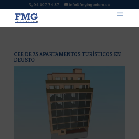
94 607 74 37
info@fmgingeniero.es
CEE DE 75 APARTAMENTOS TURÍSTICOS EN
DEUSTO