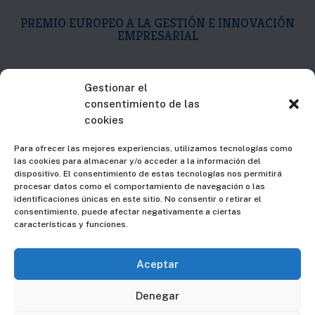
PREMIO EUROPEO A LA GESTIÓN E INNOVACIÓN
EMPRESARIAL

C/Islas Canarias, 19
Gestionar el
consentimiento de las
2ª Plta. Dpto. D
cookies
48015 – Bilbao – Bizkaia
Para ofrecer las mejores experiencias, utilizamos tecnologías como
las cookies para almacenar y/o acceder a la información del

94 607 74 37
dispositivo. El consentimiento de estas tecnologías nos permitirá
procesar datos como el comportamiento de navegación o las
identificaciones únicas en este sitio. No consentir o retirar el

info@fmgingeniero.es
consentimiento, puede afectar negativamente a ciertas
características y funciones.
Aceptar
Aviso Legal
|
Privacidad
Denegar
Los logotipos y marcas comerciales que aparecen en esta