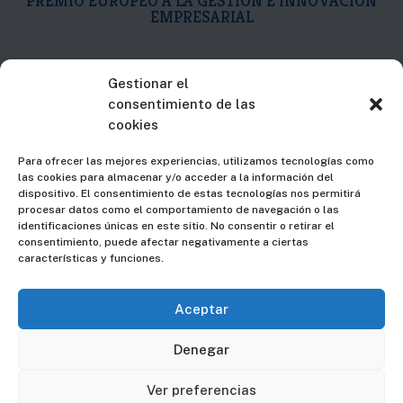
PREMIO EUROPEO A LA GESTIÓN E INNOVACIÓN
EMPRESARIAL

C/Islas Canarias, 19
Gestionar el
consentimiento de las
2ª Plta. Dpto. D
cookies
48015 – Bilbao – Bizkaia
Para ofrecer las mejores experiencias, utilizamos tecnologías como
las cookies para almacenar y/o acceder a la información del

94 607 74 37
dispositivo. El consentimiento de estas tecnologías nos permitirá
procesar datos como el comportamiento de navegación o las
identificaciones únicas en este sitio. No consentir o retirar el

info@fmgingeniero.es
consentimiento, puede afectar negativamente a ciertas
características y funciones.
Aceptar
Aviso Legal
|
Privacidad
Denegar
Los logotipos y marcas comerciales que aparecen en esta
web lo hacen con la autorización de los titulares de las
Ver preferencias
mismas