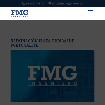
94 607 74 37
info@fmgingeniero.es
ILUMINACIÓN PLAZA URDIBAI DE
PORTUGALETE