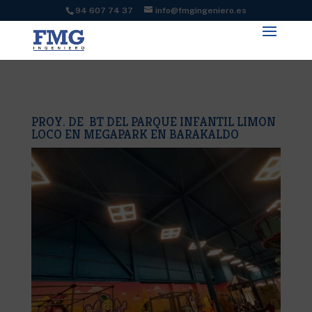
94 607 74 37
info@fmgingeniero.es
PROY. DE BT DEL PARQUE INFANTIL LIMON
LOCO EN MEGAPARK EN BARAKALDO