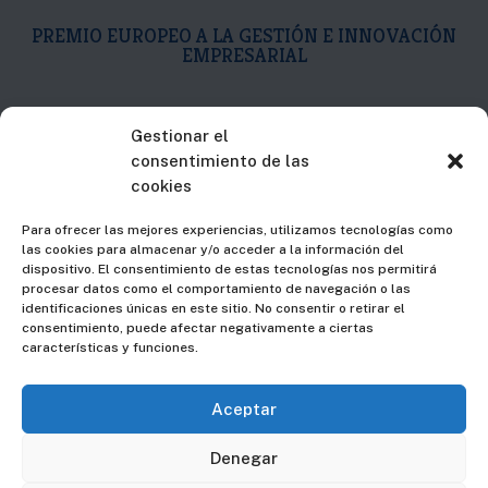
PREMIO EUROPEO A LA GESTIÓN E INNOVACIÓN
EMPRESARIAL

C/Islas Canarias, 19
Gestionar el
consentimiento de las
2ª Plta. Dpto. D
cookies
48015 – Bilbao – Bizkaia
Para ofrecer las mejores experiencias, utilizamos tecnologías como
las cookies para almacenar y/o acceder a la información del

94 607 74 37
dispositivo. El consentimiento de estas tecnologías nos permitirá
procesar datos como el comportamiento de navegación o las
identificaciones únicas en este sitio. No consentir o retirar el

info@fmgingeniero.es
consentimiento, puede afectar negativamente a ciertas
características y funciones.
Aceptar
Aviso Legal
|
Privacidad
Denegar
Los logotipos y marcas comerciales que aparecen en esta