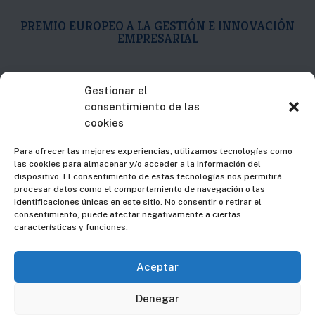
PREMIO EUROPEO A LA GESTIÓN E INNOVACIÓN
EMPRESARIAL

C/Islas Canarias, 19
Gestionar el
consentimiento de las
2ª Plta. Dpto. D
cookies
48015 – Bilbao – Bizkaia
Para ofrecer las mejores experiencias, utilizamos tecnologías como
las cookies para almacenar y/o acceder a la información del

94 607 74 37
dispositivo. El consentimiento de estas tecnologías nos permitirá
procesar datos como el comportamiento de navegación o las
identificaciones únicas en este sitio. No consentir o retirar el

info@fmgingeniero.es
consentimiento, puede afectar negativamente a ciertas
características y funciones.
Aceptar
Aviso Legal
|
Privacidad
Denegar
Los logotipos y marcas comerciales que aparecen en esta