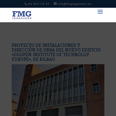
94 607 74 37
info@fmgingeniero.es
PROYECTO DE INSTALACIONES Y
DIRECCIÓN DE OBRA DEL NUEVO EDIFICIO
«DIGIPEN INSTITUTE OF TECHNOLGY
EUROPE», DE BILBAO