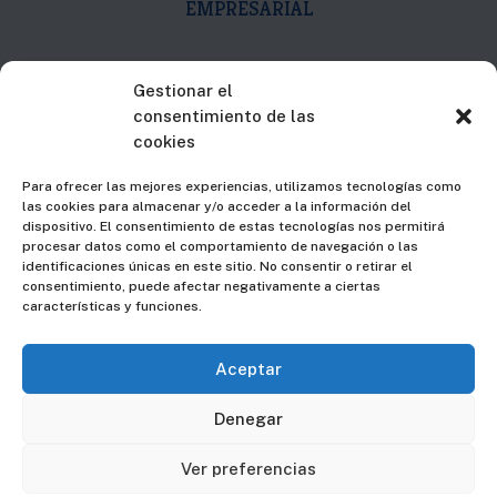
EMPRESARIAL

C/Islas Canarias, 19
Gestionar el
consentimiento de las
2ª Plta. Dpto. D
cookies
48015 – Bilbao – Bizkaia
Para ofrecer las mejores experiencias, utilizamos tecnologías como
las cookies para almacenar y/o acceder a la información del

94 607 74 37
dispositivo. El consentimiento de estas tecnologías nos permitirá
procesar datos como el comportamiento de navegación o las
identificaciones únicas en este sitio. No consentir o retirar el

info@fmgingeniero.es
consentimiento, puede afectar negativamente a ciertas
características y funciones.
Aceptar
Aviso Legal
|
Privacidad
Denegar
Los logotipos y marcas comerciales que aparecen en esta
web lo hacen con la autorización de los titulares de las
Ver preferencias
mismas