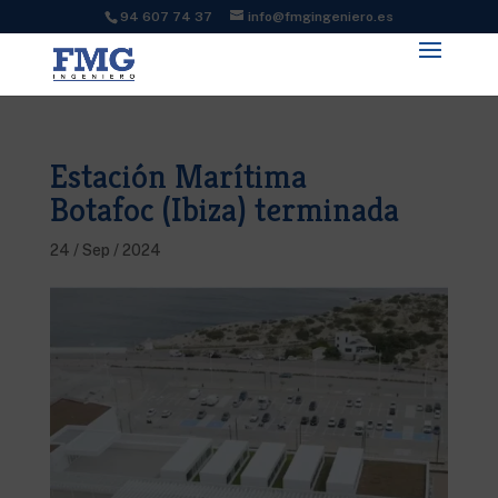
94 607 74 37
info@fmgingeniero.es
Estación Marítima
Botafoc (Ibiza) terminada
24 / Sep / 2024